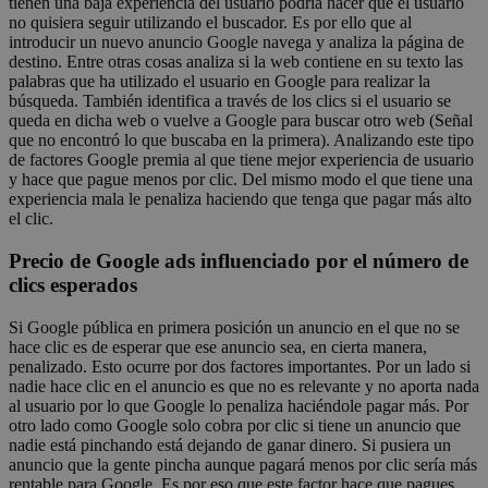
tienen una baja experiencia del usuario podría hacer que el usuario
no quisiera seguir utilizando el buscador. Es por ello que al
introducir un nuevo anuncio Google navega y analiza la página de
destino. Entre otras cosas analiza si la web contiene en su texto las
palabras que ha utilizado el usuario en Google para realizar la
búsqueda. También identifica a través de los clics si el usuario se
queda en dicha web o vuelve a Google para buscar otro web (Señal
que no encontró lo que buscaba en la primera). Analizando este tipo
de factores Google premia al que tiene mejor experiencia de usuario
y hace que pague menos por clic. Del mismo modo el que tiene una
experiencia mala le penaliza haciendo que tenga que pagar más alto
el clic.
Precio de Google ads influenciado por el número de
clics esperados
Si Google pública en primera posición un anuncio en el que no se
hace clic es de esperar que ese anuncio sea, en cierta manera,
penalizado. Esto ocurre por dos factores importantes. Por un lado si
nadie hace clic en el anuncio es que no es relevante y no aporta nada
al usuario por lo que Google lo penaliza haciéndole pagar más. Por
otro lado como Google solo cobra por clic si tiene un anuncio que
nadie está pinchando está dejando de ganar dinero. Si pusiera un
anuncio que la gente pincha aunque pagará menos por clic sería más
rentable para Google. Es por eso que este factor hace que pagues