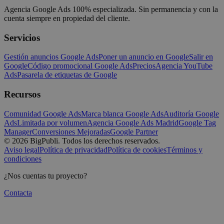
Agencia Google Ads 100% especializada. Sin permanencia y con la
cuenta siempre en propiedad del cliente.
Servicios
Gestión anuncios Google Ads
Poner un anuncio en Google
Salir en
Google
Código promocional Google Ads
Precios
Agencia YouTube
Ads
Pasarela de etiquetas de Google
Recursos
Comunidad Google Ads
Marca blanca Google Ads
Auditoría Google
Ads
Limitada por volumen
Agencia Google Ads Madrid
Google Tag
Manager
Conversiones Mejoradas
Google Partner
©
2026
BigPubli. Todos los derechos reservados.
Aviso legal
Política de privacidad
Política de cookies
Términos y
condiciones
¿Nos cuentas tu proyecto?
Contacta