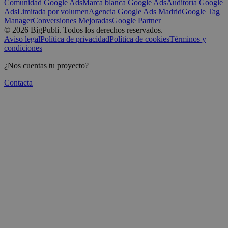
Comunidad Google Ads
Marca blanca Google Ads
Auditoría Google
Ads
Limitada por volumen
Agencia Google Ads Madrid
Google Tag
Manager
Conversiones Mejoradas
Google Partner
©
2026
BigPubli. Todos los derechos reservados.
Aviso legal
Política de privacidad
Política de cookies
Términos y
condiciones
¿Nos cuentas tu proyecto?
Contacta